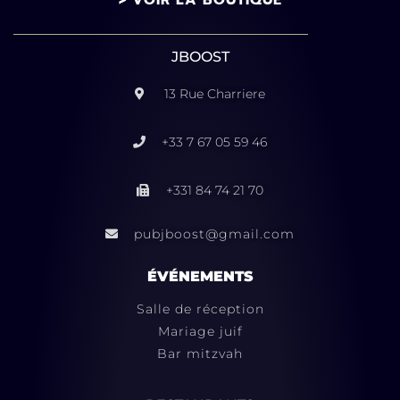
JBOOST
13 Rue Charriere
+33 7 67 05 59 46
+331 84 74 21 70
pubjboost@gmail.com
ÉVÉNEMENTS
Salle de réception
Mariage juif
Bar mitzvah