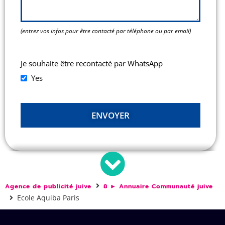
(entrez vos infos pour être contacté par téléphone ou par email)
Je souhaite être recontacté par WhatsApp
Yes
ENVOYER
This
field
should
be left
Agence de publicité juive
8 ► Annuaire Communauté juive
blank
Ecole Aquiba Paris