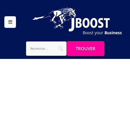
Boost your
Business