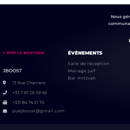
This
field
Nous gér
should
communaut
be left
blank
> VOIR LA BOUTIQUE
ÉVÉNEMENTS
Salle de réception
JBOOST
Mariage juif
Bar mitzvah
13 Rue Charriere
+33 7 67 05 59 46
+331 84 74 21 70
pubjboost@gmail.com