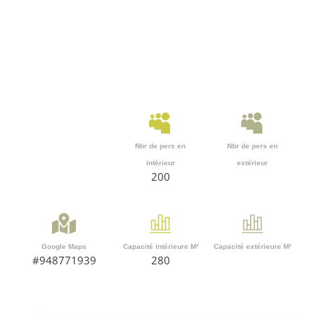
Nbr de pers en
Nbr de pers en
intérieur
extérieur
200
Google Maps
Capacité intérieure M²
Capacité extérieure M²
#948771939
280