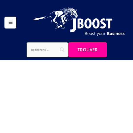
Boost your
Business