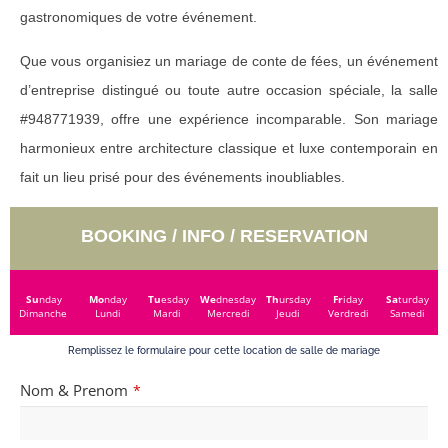
gastronomiques de votre événement.
Que vous organisiez un mariage de conte de fées, un événement
d’entreprise distingué ou toute autre occasion spéciale, la salle
#948771939, offre une expérience incomparable. Son mariage
harmonieux entre architecture classique et luxe contemporain en
fait un lieu prisé pour des événements inoubliables.
BOOKING / INFO / RESERVATION
Su
nday
Mo
nday
Tu
esday
We
dnesday
Th
ursday
Fr
iday
Sa
turday
Dimanche
Lundi
Mardi
Mercredi
Jeudi
Verdredi
Samedi
Remplissez le formulaire pour cette location de salle de mariage
Nom & Prenom
*