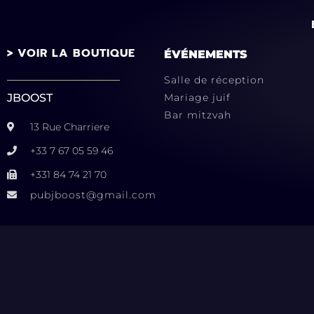
> VOIR LA BOUTIQUE
ÉVÉNEMENTS
Salle de réception
JBOOST
Mariage juif
Bar mitzvah
13 Rue Charriere
+33 7 67 05 59 46
+331 84 74 21 70
pubjboost@gmail.com