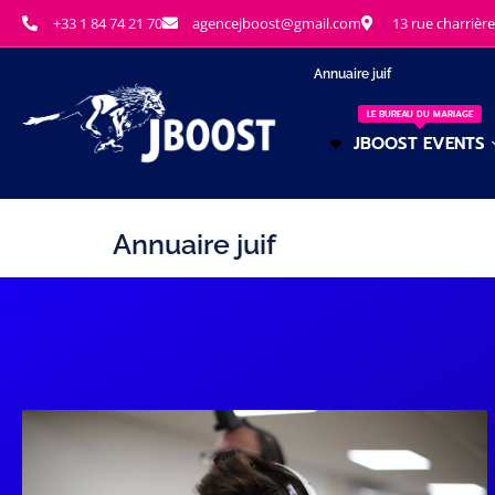
+33 1 84 74 21 70
agencejboost@gmail.com
13 rue charrière
Annuaire juif
LE BUREAU DU MARIAGE
JBOOST EVENTS
Annuaire juif