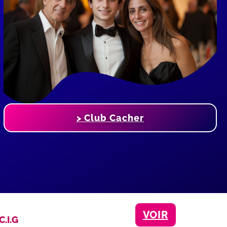
> Club Cacher
VOIR
.I.G