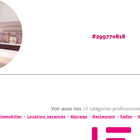
#299770818
Voir aussi nos
10 catégories professionne
–
–
–
–
–
–
Immobilier
Location vacances
Mariage
Restaurant
Salles
V