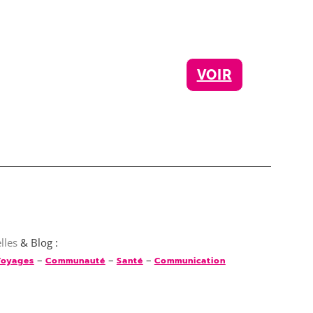
VOIR
lles
& Blog :
–
–
–
oyages
Communauté
Santé
Communication